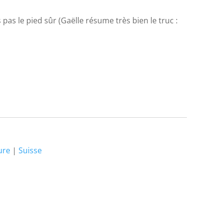
s pas le pied sûr (Gaëlle résume très bien le truc :
ure
|
Suisse
r les Dents du
L’autre château de