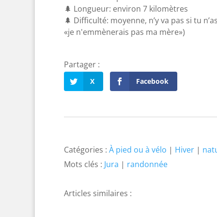
🌲 Longueur: environ 7 kilomètres
🌲 Difficulté: moyenne, n’y va pas si tu n’a
«je n'emmènerais pas ma mère»)
X
Facebook
Catégories :
À pied ou à vélo
|
Hiver
|
nat
Mots clés :
Jura
|
randonnée
Bâle-Campagne de A
Vue su