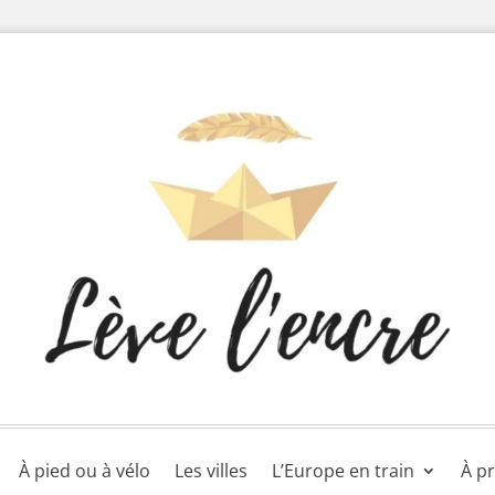
À pied ou à vélo
Les villes
L’Europe en train
À p