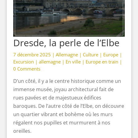
Dresde, la perle de l’Elbe
7 décembre 2025 |
Allemagne
|
Culture
|
Europe
|
Excursion
|
allemagne
|
En ville
|
Europe en train
|
0 Comments
D’un côté, il y a le centre historique comme un
immense musée, joyau architectural fait de
rues pavées et de majestueux édifices
baroques. De l’autre côté de l’Elbe, on découvre
un quartier vibrant et bohème où les murs
régalent nos pupilles et murmurent à nos
oreilles.