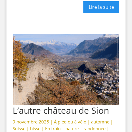
Lire la suite
L’autre château de Sion
9 novembre 2025 |
À pied ou à vélo
|
automne
|
Suisse
|
bisse
|
En train
|
nature
|
randonnée
|