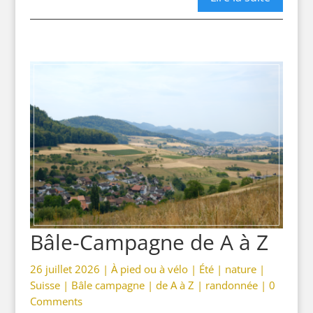
Bâle-Campagne de A à Z
26 juillet 2026 |
À pied ou à vélo
|
Été
|
nature
|
Suisse
|
Bâle campagne
|
de A à Z
|
randonnée
|
0
Comments