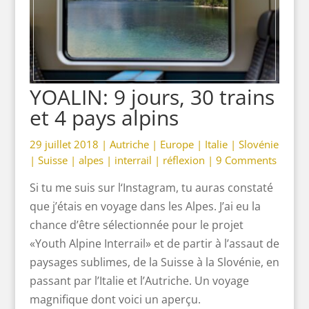
YOALIN: 9 jours, 30 trains
et 4 pays alpins
29 juillet 2018 |
Autriche
|
Europe
|
Italie
|
Slovénie
|
Suisse
|
alpes
|
interrail
|
réflexion
|
9 Comments
Si tu me suis sur l‘Instagram, tu auras constaté
que j’étais en voyage dans les Alpes. J’ai eu la
chance d’être sélectionnée pour le projet
«Youth Alpine Interrail» et de partir à l’assaut de
paysages sublimes, de la Suisse à la Slovénie, en
passant par l’Italie et l’Autriche. Un voyage
magnifique dont voici un aperçu.