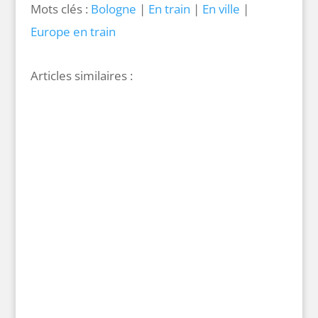
Mots clés :
Bologne
|
En train
|
En ville
|
Europe en train
Au pied des géants
31 juillet 2026 |
Cap vers l'est
|
En train
|
Géorgie
Cap vers l’Est
4 avril 2026 |
En train
Aberdeen et Dundee : le long de la
côte écossaise