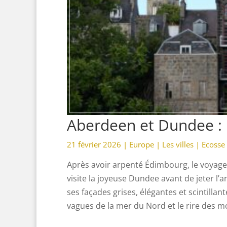
Aberdeen et Dundee : l
21 février 2026 |
Europe
|
Les villes
|
Ecosse
Après avoir arpenté Édimbourg, le voyage
visite la joyeuse Dundee avant de jeter l’a
ses façades grises, élégantes et scintillan
vagues de la mer du Nord et le rire des m