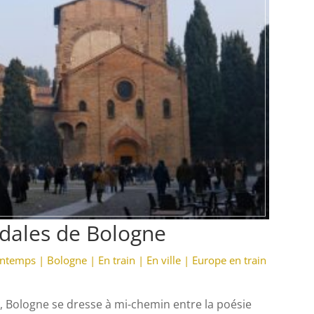
dales de Bologne
intemps
|
Bologne
|
En train
|
En ville
|
Europe en train
, Bologne se dresse à mi-chemin entre la poésie