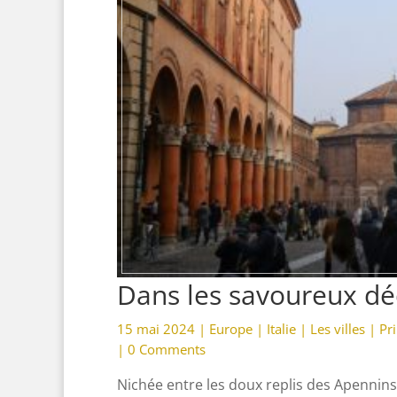
Dans les savoureux dé
15 mai 2024 |
Europe
|
Italie
|
Les villes
|
Pr
|
0 Comments
Nichée entre les doux replis des Apennins