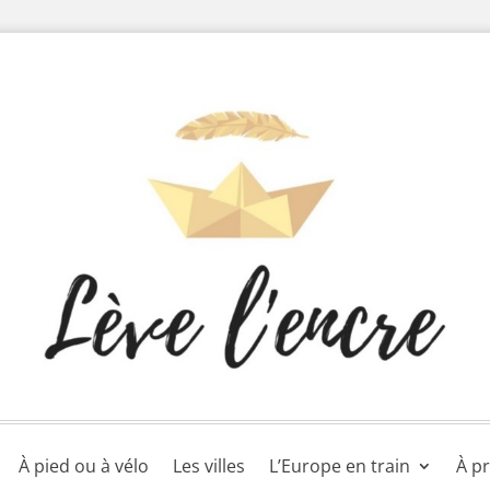
À pied ou à vélo
Les villes
L’Europe en train
À p