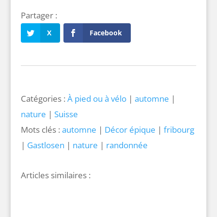
X
Facebook
Catégories :
À pied ou à vélo
|
automne
|
nature
|
Suisse
Mots clés :
automne
|
Décor épique
|
fribourg
|
Gastlosen
|
nature
|
randonnée
Bâle-Campagne de A à Z
26 juillet 2026 |
Bâle campagne
|
de A à Z
|