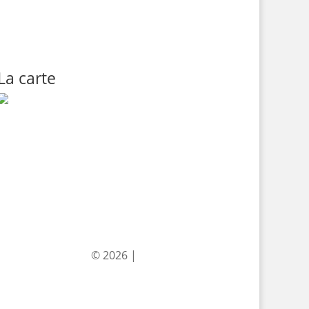
La carte
© 2026 |
levelencre.com