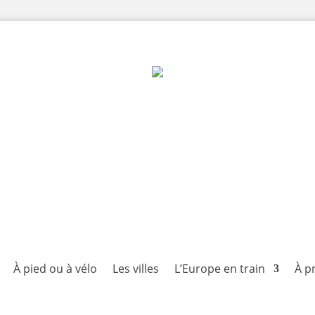
À pied ou à vélo
Les villes
L’Europe en train
À p