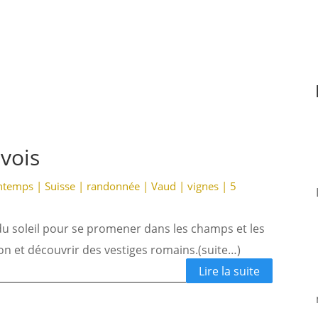
vois
ntemps
|
Suisse
|
randonnée
|
Vaud
|
vignes
|
5
 du soleil pour se promener dans les champs et les
ion et découvrir des vestiges romains.(suite…)
Lire la suite