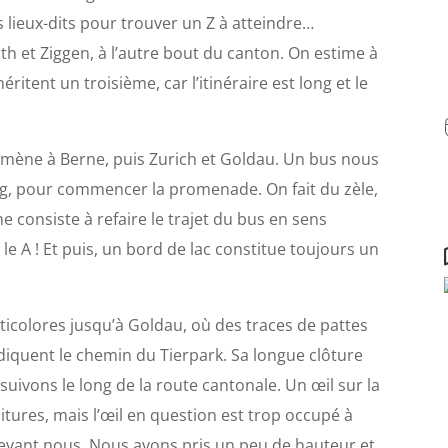
es lieux-dits pour trouver un Z à atteindre…
rth et Ziggen, à l’autre bout du canton. On estime à
itent un troisième, car l’itinéraire est long et le
us mène à Berne, puis Zurich et Goldau. Un bus nous
ug, pour commencer la promenade. On fait du zèle,
consiste à refaire le trajet du bus en sens
le A ! Et puis, un bord de lac constitue toujours un
icolores jusqu’à Goldau, où des traces de pattes
indiquent le chemin du Tierpark. Sa longue clôture
uivons le long de la route cantonale. Un œil sur la
oitures, mais l’œil en question est trop occupé à
evant nous. Nous avons pris un peu de hauteur et,