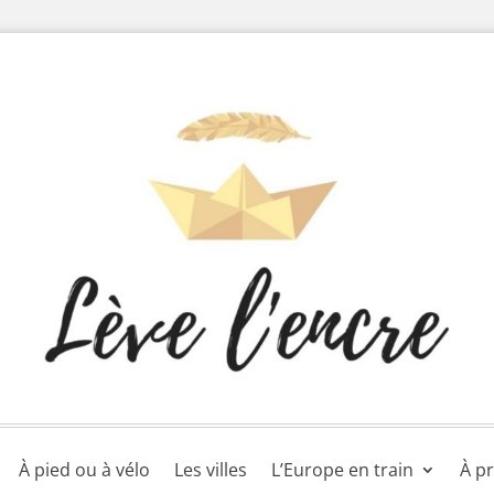
À pied ou à vélo
Les villes
L’Europe en train
À p