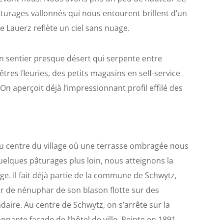
pâturages vallonnés qui nous entourent brillent d’un
de Lauerz reflète un ciel sans nuage.
n sentier presque désert qui serpente entre
tres fleuries, des petits magasins en self-service
n aperçoit déjà l’impressionnant profil effilé des
’au centre du village où une terrasse ombragée nous
uelques pâturages plus loin, nous atteignons la
ge. Il fait déjà partie de la commune de Schwytz,
leur de nénuphar de son blason flotte sur des
ire. Au centre de Schwytz, on s’arrête sur la
nnante façade de l’hôtel de ville. Peinte en 1891