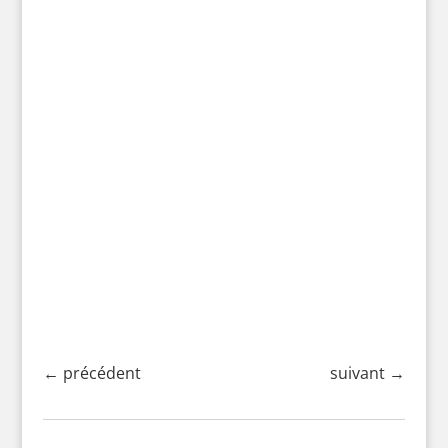
Cap vers l’Est
4 avril 2026 |
En train
Aberdeen et Dundee : le long de la
côte écossaise
21 février 2026 |
Ecosse
|
En train
|
Europe en train
←
précédent
suivant
→