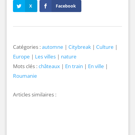
X
Facebook
Catégories :
automne
|
Citybreak
|
Culture
|
Europe
|
Les villes
|
nature
Mots clés :
châteaux
|
En train
|
En ville
|
Roumanie
Au pied des géants
31 juillet 2026 |
Cap vers l'est
|
En train
|
Géorgie