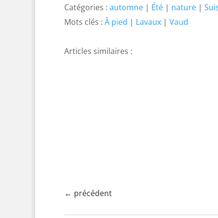
Catégories :
automne
|
Été
|
nature
|
Sui
Mots clés :
À pied
|
Lavaux
|
Vaud
Vue sur les Dents du
Schwyt
Midi
23 juillet
8 janvier 2026 |
À pied
|
à Z
|
de l'
Dents du Midi
|
En train
|
randonné
nature
|
randonnée
|
suisse
romande
|
Valais
←
précédent