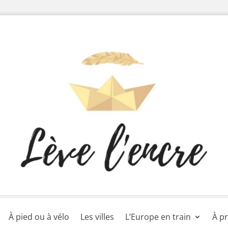
À pied ou à vélo
Les villes
L’Europe en train
À p