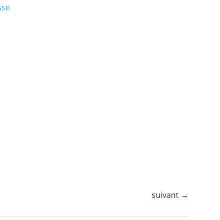
sse
z de A à Z
Au-dessus de mes
nuages
 2025 |
À pied
|
de A
2 mars 2025 |
À pied
|
eau
|
nature
|
fribourg
|
randonnée
|
suisse
e
|
Schwytz
romande
suivant
→